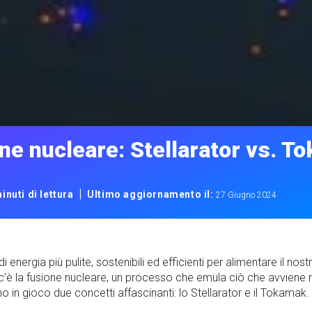
one nucleare: Stellarator vs. 
|
inuti di lettura
Ultimo aggiornamento il:
27 Giugno 2024
di energia più pulite, sostenibili ed efficienti per alimentare il n
 c’è la fusione nucleare, un processo che emula ciò che avviene n
 in gioco due concetti affascinanti: lo Stellarator e il Tokamak.