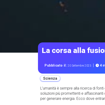
La corsa alla fusi
|
Pubblicato il:
4 m
20 Settembre 2023
Scienza
L’umanità è sempre alla ricerca di fonti 
soluzioni più promettenti e affascinanti
per generare energia. Ecco dove entrano