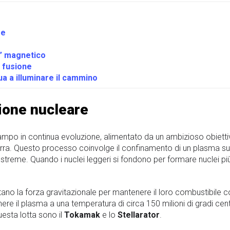
re
s” magnetico
a fusione
ua a illuminare il cammino
sione nucleare
campo in continua evoluzione, alimentato da un ambizioso obietti
 Terra. Questo processo coinvolge il confinamento di un plasma s
streme. Quando i nuclei leggeri si fondono per formare nuclei più
ttano la forza gravitazionale per mantenere il loro combustibile c
e il plasma a una temperatura di circa 150 milioni di gradi centi
uesta lotta sono il
Tokamak
e lo
Stellarator
.