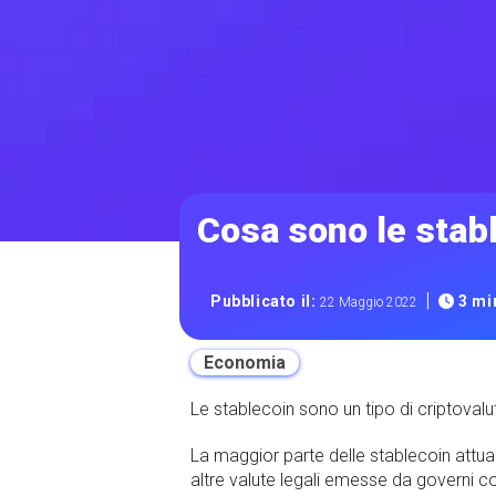
Cosa sono le stab
|
Pubblicato il:
3 min
22 Maggio 2022
Economia
Le stablecoin sono un tipo di criptoval
La maggior parte delle stablecoin attua
altre valute legali emesse da governi c