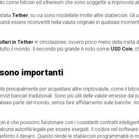
ofilo come bitcoin ed ethereum che sono soggette a improvvisi alt
 stata
Tether
, su cui sono modellate molte altre stablecoin. Gli 
uindi essere riconvertiti nella valuta originale in qualsiasi mom
ollari in Tether
in circolazione, ovvero poco meno della metà de
n in tutto il mondo. Il secondo più grande è noto come
USD Coin
, c
 sono importanti
zate principalmente per acquistare altre criptovalute, come il bitc
izi bancari tradizionali. Sono più utili delle valute emesse dai p
qualsiasi parte del mondo, senza fare affidamento sulle banche. Ino
ecoin è che possono funzionare con i cosiddetti contratti intelligen
 alcuna autorità legale per essere eseguiti. Il codice nel softwa
sferito il denaro. Questo rende le stablecoin programmabili in 