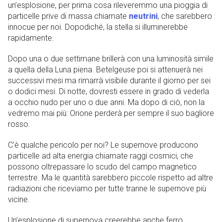
un’esplosione, per prima cosa rileveremmo una pioggia di
particelle prive di massa chiamate
neutrini
, che sarebbero
innocue per noi. Dopodiché, la stella si illuminerebbe
rapidamente.
Dopo una o due settimane brillerà con una luminosità simile
a quella della Luna piena. Betelgeuse poi si attenuerà nei
successivi mesi ma rimarrà visibile durante il giorno per sei
o dodici mesi. Di notte, dovresti essere in grado di vederla
a occhio nudo per uno o due anni. Ma dopo di ciò, non la
vedremo mai più: Orione perderà per sempre il suo bagliore
rosso.
C’è qualche pericolo per noi? Le supernove producono
particelle ad alta energia chiamate raggi cosmici, che
possono oltrepassare lo scudo del campo magnetico
terrestre. Ma le quantità sarebbero piccole rispetto ad altre
radiazioni che riceviamo per tutte tranne le supernove più
vicine.
Un’esplosione di supernova creerebbe anche ferro