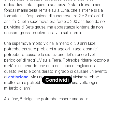
radioattivo. Infatti questa sostanza è stata trovata nei
fondali marini della Terra e sulla Luna, che si ritiene si sia
formata in un’esplosione di supernova tra 2 e 3 milioni di
anni fa. Quella supernova era forse a 300 anni luce da noi,
più vicina di Betelgeuse, ma abbastanza lontana da non
causare grossi problemi alla vita sulla Terra.
Una supernova molto vicina, a meno di 30 anni luce,
potrebbe causare problemi maggiori: i raggi cosmici
potrebbero causare la distruzione dell’ozono e livelli
pericolosi di raggi UV sulla Terra. Potrebbe ridurre l’ozono a
metà in un periodo che dura centinaia o migliaia di anni:
questo livello è considerato in grado di causare un evento
di
estinzione
. Ma una supernova così vicina sarebbe
Condividi
molto rara e potrebbe accadere solo una volta ogni
miliardo di anni.
Alla fine, Betelgeuse potrebbe essere ancora in
circolazione per un po’ di tempo. E questo è positivo,
poiché è una stella affascinante e misteriosa. Abbiamo