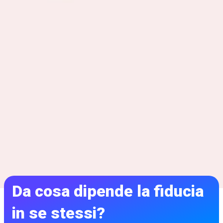
Da cosa dipende la fiducia
in se stessi?